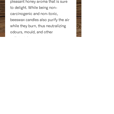
pleasant honey aroma that is sure
to delight. While being non-
carcinogenic and non-toxic,
beeswax candles also purify the air
while they burn, thus neutralizing
odours, mould, and other
pollutants!
Beeswax candles have a long burn
time, bright flame, and are non-
toxic, non-carcinogenic, and
waste-free.
18 Queen Street,
デルタプリンスエ
ドワードホテルのロビー
Charlottetown, PE